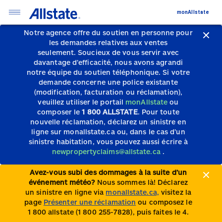
monAllstate
Notre agence offre du soutien en personne pour
les demandes relatives aux ventes
seulement.
Soucieux de vous servir avec
davantage d’efficacité, nous avons agrandi
notre équipe du soutien téléphonique.
Si votre
demande concerne une police existante
(modification, facturation ou réclamation),
veuillez utiliser le portail
monAllstate
ou
composer le
1 800 ALLSTATE
. Pour toute
nouvelle réclamation, déclarez un sinistre en
ligne sur monallstate.ca ou, dans le cas d’un
sinistre habitation, vous pouvez aussi écrire à
newpropertyclaims@allstate.ca
.
Avez-vous subi des dommages à la suite d’un
événement météo?
Nous sommes là! Déclarez
un sinistre en ligne via
monallstate.ca,
visitez la
page
Présenter une réclamation
ou composez le
1 800 allstate (1 800 255-7828), puis faites le 4.