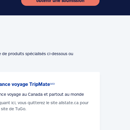
obtenir une soumission
e de produits spécialisés ci-dessous ou
ance voyage TripMateᴹᴰ
nce voyage au Canada et partout au monde
iquant ici, vous quitterez le site allstate.ca pour
u site de TuGo.