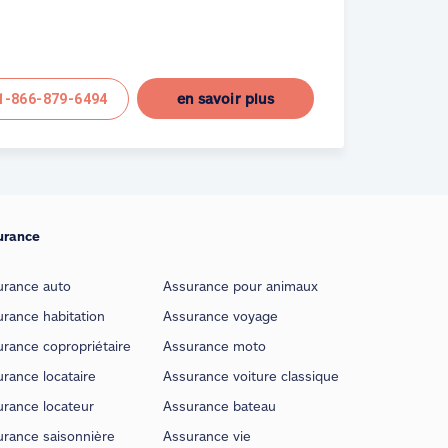
en savoir plus
1-866-879-6494
urance
urance auto
Assurance pour animaux
rance habitation
Assurance voyage
rance copropriétaire
Assurance moto
rance locataire
Assurance voiture classique
urance locateur
Assurance bateau
urance saisonnière
Assurance vie