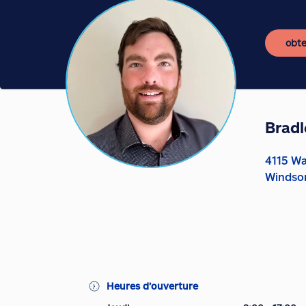
obte
Brad
4115 Wa
Windso
Heures d’ouverture