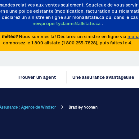
mandes relatives aux ventes seulement.
Soucieux de vous servir
e une police existante (modification, facturation ou réclamation)
 déclarez un sinistre en ligne sur monallstate.ca ou, dans le cas 
newpropertyclaims@allstate.ca
.
nt météo?
Nous sommes là! Déclarez un sinistre en ligne via
monal
composez le 1 800 allstate (1 800 255-7828), puis faites le 4.
Trouver un agent
Une assurance avantageuse
 Assurance : Agence de Windsor
Bradley Noonan