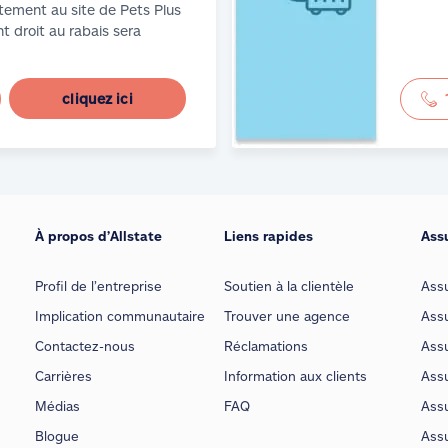
tement au site de Pets Plus
t droit au rabais sera
cliquez ici
À propos d’Allstate
Liens rapides
Ass
Profil de l’entreprise
Soutien à la clientèle
Ass
Implication communautaire
Trouver une agence
Assu
Contactez-nous
Réclamations
Assu
Carrières
Information aux clients
Assu
Médias
FAQ
Ass
Blogue
Ass