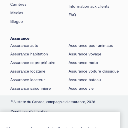
Carrières
Information aux clients
Médias
FAQ
Blogue
Assurance
Assurance auto
Assurance pour animaux
Assurance habitation
Assurance voyage
Assurance copropriétaire
Assurance moto
Assurance locataire
Assurance voiture classique
Assurance locateur
Assurance bateau
Assurance saisonnière
Assurance vie
©
Allstate du Canada, compagnie d’assurance, 2026
Conditions d’utilisation
We use cookies and similar technologies to
provide you with an optimized and personalized
É noncé sur la protection de la vie privée
customer experience and to improve our website.