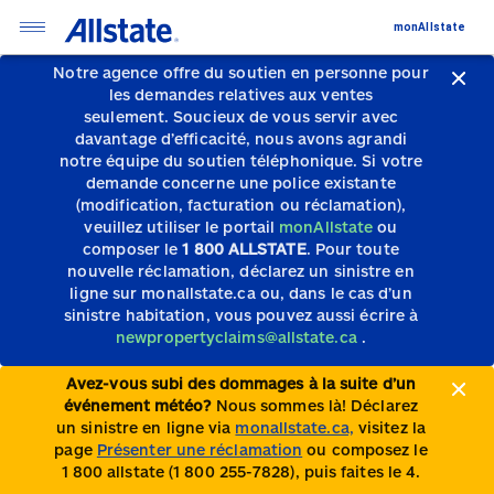
monAllstate
Notre agence offre du soutien en personne pour
les demandes relatives aux ventes
seulement.
Soucieux de vous servir avec
davantage d’efficacité, nous avons agrandi
notre équipe du soutien téléphonique.
Si votre
demande concerne une police existante
(modification, facturation ou réclamation),
veuillez utiliser le portail
monAllstate
ou
composer le
1 800 ALLSTATE
. Pour toute
nouvelle réclamation, déclarez un sinistre en
ligne sur monallstate.ca ou, dans le cas d’un
sinistre habitation, vous pouvez aussi écrire à
newpropertyclaims@allstate.ca
.
Avez-vous subi des dommages à la suite d’un
événement météo?
Nous sommes là! Déclarez
un sinistre en ligne via
monallstate.ca,
visitez la
page
Présenter une réclamation
ou composez le
1 800 allstate (1 800 255-7828), puis faites le 4.