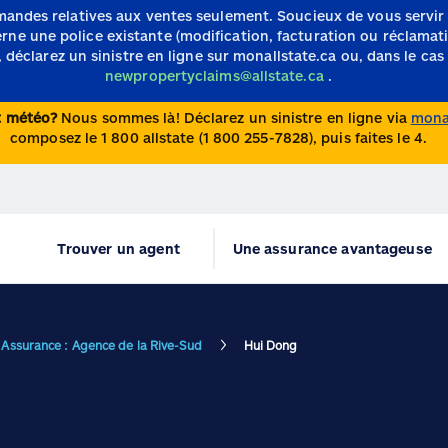
mandes relatives aux ventes seulement.
Soucieux de vous servir
e une police existante (modification, facturation ou réclamation)
 déclarez un sinistre en ligne sur monallstate.ca ou, dans le cas 
newpropertyclaims@allstate.ca
.
nt météo?
Nous sommes là! Déclarez un sinistre en ligne via
monal
composez le 1 800 allstate (1 800 255-7828), puis faites le 4.
Trouver un agent
Une assurance avantageuse
e Assurance : Agence de la Rive-Sud
Hui Dong