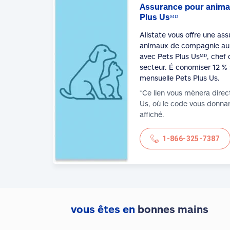
Assurance pour anima
Plus Usᴹᴰ
Allstate vous offre une as
animaux de compagnie au 
avec Pets Plus Usᴹᴰ, chef 
secteur. É conomiser 12 % 
mensuelle Pets Plus Us.
*Ce lien vous mènera direc
Us, où le code vous donnan
affiché.
1-866-325-7387
vous êtes en
bonnes mains