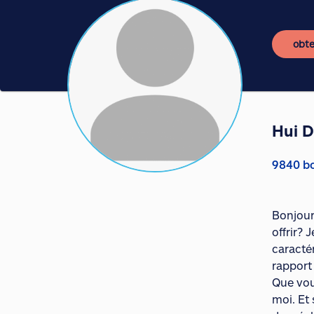
obte
Hui 
9840 bo
Bonjour,
offrir?
caracté
rapport 
Que vou
moi. Et 