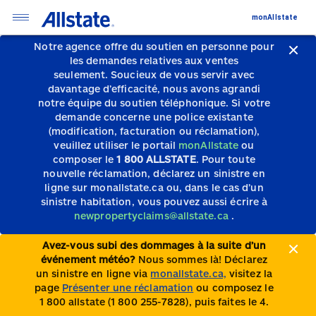
monAllstate
Notre agence offre du soutien en personne pour
les demandes relatives aux ventes
seulement.
Soucieux de vous servir avec
davantage d’efficacité, nous avons agrandi
notre équipe du soutien téléphonique.
Si votre
demande concerne une police existante
(modification, facturation ou réclamation),
veuillez utiliser le portail
monAllstate
ou
composer le
1 800 ALLSTATE
. Pour toute
nouvelle réclamation, déclarez un sinistre en
ligne sur monallstate.ca ou, dans le cas d’un
sinistre habitation, vous pouvez aussi écrire à
newpropertyclaims@allstate.ca
.
Avez-vous subi des dommages à la suite d’un
événement météo?
Nous sommes là! Déclarez
un sinistre en ligne via
monallstate.ca,
visitez la
page
Présenter une réclamation
ou composez le
1 800 allstate (1 800 255-7828), puis faites le 4.