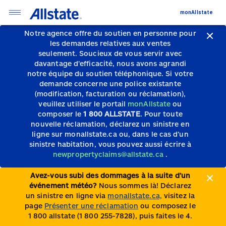
monAllstate
Notre agence offre du soutien en personne pour
les demandes relatives aux ventes
seulement.
Soucieux de vous servir avec
davantage d’efficacité, nous avons agrandi
notre équipe du soutien téléphonique.
Si votre
demande concerne une police existante
(modification, facturation ou réclamation),
veuillez utiliser le portail
monAllstate
ou
composer le
1 800 ALLSTATE
. Pour toute
nouvelle réclamation, déclarez un sinistre en
ligne sur monallstate.ca ou, dans le cas d’un
sinistre habitation, vous pouvez aussi écrire à
newpropertyclaims@allstate.ca
.
Avez-vous subi des dommages à la suite d’un
événement météo?
Nous sommes là! Déclarez
un sinistre en ligne via
monallstate.ca,
visitez la
page
Présenter une réclamation
ou composez le
1 800 allstate (1 800 255-7828), puis faites le 4.