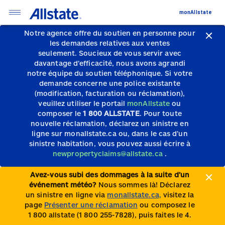
monAllstate
Notre agence offre du soutien en personne pour
les demandes relatives aux ventes
seulement.
Soucieux de vous servir avec
davantage d’efficacité, nous avons agrandi
notre équipe du soutien téléphonique.
Si votre
demande concerne une police existante
(modification, facturation ou réclamation),
veuillez utiliser le portail
monAllstate
ou
composer le
1 800 ALLSTATE
. Pour toute
nouvelle réclamation, déclarez un sinistre en
ligne sur monallstate.ca ou, dans le cas d’un
sinistre habitation, vous pouvez aussi écrire à
newpropertyclaims@allstate.ca
.
Avez-vous subi des dommages à la suite d’un
événement météo?
Nous sommes là! Déclarez
un sinistre en ligne via
monallstate.ca,
visitez la
page
Présenter une réclamation
ou composez le
1 800 allstate (1 800 255-7828), puis faites le 4.