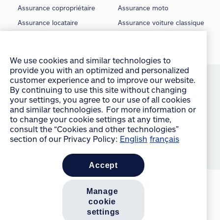
Assurance copropriétaire
Assurance moto
Assurance locataire
Assurance voiture classique
Assurance locateur
Assurance bateau
We use cookies and similar technologies to
Assurance saisonnière
Assurance vie
provide you with an optimized and personalized
customer experience and to improve our website.
By continuing to use this site without changing
©
Allstate du Canada, compagnie d’assurance, 2026
your settings, you agree to our use of all cookies
and similar technologies. For more information or
Conditions d’utilisation
to change your cookie settings at any time,
É noncé sur la protection de la vie privée
consult the “Cookies and other technologies”
section of our Privacy Policy:
English
français
Manage Cookie Settings
Accessibilité
accept
Plan du site
manage 
cookie 
settings