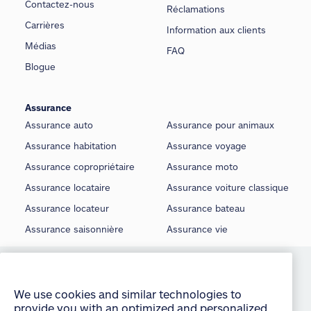
Contactez-nous
Réclamations
Carrières
Information aux clients
Médias
FAQ
Blogue
Assurance
Assurance auto
Assurance pour animaux
Assurance habitation
Assurance voyage
Assurance copropriétaire
Assurance moto
Assurance locataire
Assurance voiture classique
Assurance locateur
Assurance bateau
Assurance saisonnière
Assurance vie
We use cookies and similar technologies to
©
Allstate du Canada, compagnie d’assurance, 2026
provide you with an optimized and personalized
customer experience and to improve our website.
Conditions d’utilisation
By continuing to use this site without changing
É noncé sur la protection de la vie privée