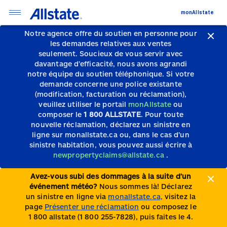
monAllstate
Notre agence offre du soutien en personne pour
les demandes relatives aux ventes
seulement.
Soucieux de vous servir avec
davantage d’efficacité, nous avons agrandi
notre équipe du soutien téléphonique.
Si votre
demande concerne une police existante
(modification, facturation ou réclamation),
veuillez utiliser le portail
monAllstate
ou
composer le
1 800 ALLSTATE
. Pour toute
nouvelle réclamation, déclarez un sinistre en
ligne sur monallstate.ca ou, dans le cas d’un
sinistre habitation, vous pouvez aussi écrire à
newpropertyclaims@allstate.ca
.
Avez-vous subi des dommages à la suite d’un
événement météo?
Nous sommes là! Déclarez
un sinistre en ligne via
monallstate.ca,
visitez la
page
Présenter une réclamation
ou composez le
1 800 allstate (1 800 255-7828), puis faites le 4.