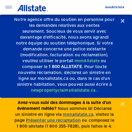
monAllstate
Notre agence offre du soutien en personne pour
les demandes relatives aux ventes
seulement.
Soucieux de vous servir avec
davantage d’efficacité, nous avons agrandi
notre équipe du soutien téléphonique.
Si votre
demande concerne une police existante
(modification, facturation ou réclamation),
veuillez utiliser le portail
monAllstate
ou
composer le
1 800 ALLSTATE
. Pour toute
nouvelle réclamation, déclarez un sinistre en
ligne sur monallstate.ca ou, dans le cas d’un
sinistre habitation, vous pouvez aussi écrire à
newpropertyclaims@allstate.ca
.
Avez-vous subi des dommages à la suite d’un
événement météo?
Nous sommes là! Déclarez
un sinistre en ligne via
monallstate.ca,
visitez la
page
Présenter une réclamation
ou composez le
1 800 allstate (1 800 255-7828), puis faites le 4.