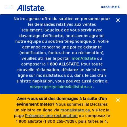
monAllstate
Notre agence offre du soutien en personne pour
les demandes relatives aux ventes
seulement.
Soucieux de vous servir avec
davantage d’efficacité, nous avons agrandi
notre équipe du soutien téléphonique.
Si votre
demande concerne une police existante
(modification, facturation ou réclamation),
veuillez utiliser le portail
monAllstate
ou
composer le
1 800 ALLSTATE
. Pour toute
nouvelle réclamation, déclarez un sinistre en
ligne sur monallstate.ca ou, dans le cas d’un
sinistre habitation, vous pouvez aussi écrire à
newpropertyclaims@allstate.ca
.
Avez-vous subi des dommages à la suite d’un
événement météo?
Nous sommes là! Déclarez
un sinistre en ligne via
monallstate.ca,
visitez la
page
Présenter une réclamation
ou composez le
1 800 allstate (1 800 255-7828), puis faites le 4.