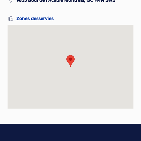
9835 Boul de l'Acadie Montreal, QC H4N 2W2
Zones desservies