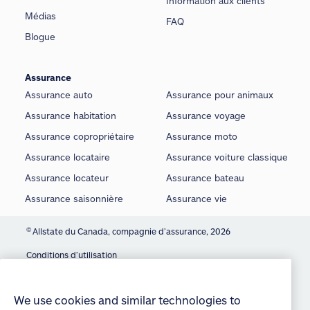
Information aux clients
Médias
FAQ
Blogue
Assurance
Assurance auto
Assurance pour animaux
Assurance habitation
Assurance voyage
Assurance copropriétaire
Assurance moto
Assurance locataire
Assurance voiture classique
Assurance locateur
Assurance bateau
Assurance saisonnière
Assurance vie
©
Allstate du Canada, compagnie d’assurance, 2026
Conditions d’utilisation
We use cookies and similar technologies to
provide you with an optimized and personalized
É noncé sur la protection de la vie privée
customer experience and to improve our website.
By continuing to use this site without changing
Manage Cookie Settings