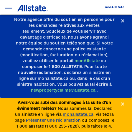
monAllstate
Notre agence offre du soutien en personne pour
les demandes relatives aux ventes
seulement.
Soucieux de vous servir avec
davantage d’efficacité, nous avons agrandi
notre équipe du soutien téléphonique.
Si votre
demande concerne une police existante
(modification, facturation ou réclamation),
veuillez utiliser le portail
monAllstate
ou
composer le
1 800 ALLSTATE
. Pour toute
nouvelle réclamation, déclarez un sinistre en
ligne sur monallstate.ca ou, dans le cas d’un
sinistre habitation, vous pouvez aussi écrire à
newpropertyclaims@allstate.ca
.
Avez-vous subi des dommages à la suite d’un
événement météo?
Nous sommes là! Déclarez
un sinistre en ligne via
monallstate.ca,
visitez la
page
Présenter une réclamation
ou composez le
1 800 allstate (1 800 255-7828), puis faites le 4.