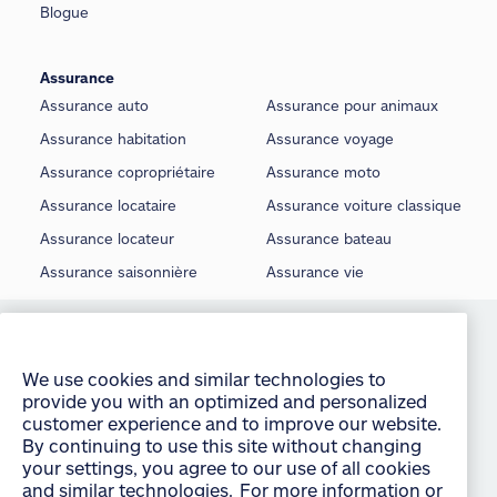
Blogue
Assurance
Assurance auto
Assurance pour animaux
Assurance habitation
Assurance voyage
Assurance copropriétaire
Assurance moto
Assurance locataire
Assurance voiture classique
Assurance locateur
Assurance bateau
Assurance saisonnière
Assurance vie
We use cookies and similar technologies to
©
Allstate du Canada, compagnie d’assurance, 2026
provide you with an optimized and personalized
customer experience and to improve our website.
Conditions d’utilisation
By continuing to use this site without changing
É noncé sur la protection de la vie privée
your settings, you agree to our use of all cookies
and similar technologies. For more information or
Manage Cookie Settings
to change your cookie settings at any time,
consult the “Cookies and other technologies”
Accessibilité
section of our Privacy Policy:
English
français